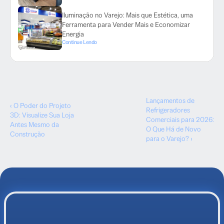
Iluminação no Varejo: Mais que Estética, uma
Ferramenta para Vender Mais e Economizar
Energia
Continue Lendo
Lançamentos de
‹ O Poder do Projeto
Refrigeradores
3D: Visualize Sua Loja
Comerciais para 2026:
Antes Mesmo da
O Que Há de Novo
Construção
para o Varejo? ›