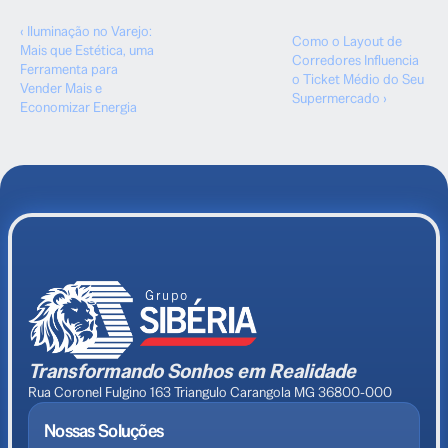
‹ Iluminação no Varejo:
Como o Layout de
Mais que Estética, uma
Corredores Influencia
Ferramenta para
o Ticket Médio do Seu
Vender Mais e
Supermercado ›
Economizar Energia
Transformando Sonhos em Realidade
Rua Coronel Fulgino 163 Triangulo Carangola MG 36800-000
Nossas Soluções