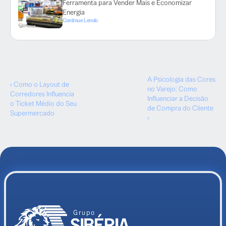
Ferramenta para Vender Mais e Economizar
Energia
Continue Lendo
A Psicologia das Cores
‹ Como o Layout de
no Varejo: Como
Corredores Influencia
Influenciar a Decisão
o Ticket Médio do Seu
de Compra do Cliente
Supermercado
›