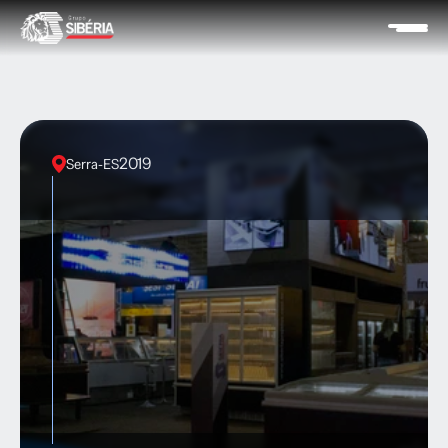
2019
Serra
-
ES