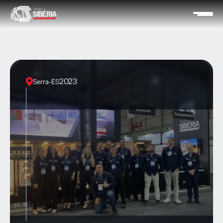
2023
Serra
-
ES